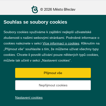
© 2026 Město Břeclav
Souhlas se soubory cookies
Soubory cookies využíváme k zajištění nejlepší uživatelské
zkušenosti s našimi webovými stránkami. Podrobné informace o
Prohlášení o přístupnosti
cookies naleznete v sekci
Více informací o cookies
. Kliknutím na
GDPR
„Přijmout vše“ souhlasíte s tím, že můžeme užívat všechny typy
cookies. Chcete-li povolit užívání pouze některých typů cookies,
Nastavení cookies
můžete tak učinit v sekci „Nastavení cookies“.
Vytvořil
webProgress
Přijmout vše
Nepřijmout cookies
Nastavení cookies