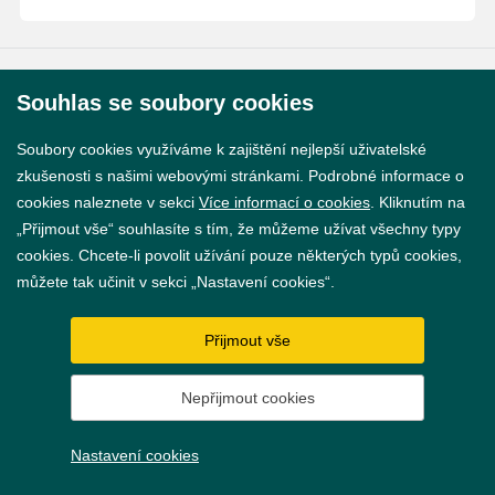
© 2026 Město Břeclav
Souhlas se soubory cookies
Soubory cookies využíváme k zajištění nejlepší uživatelské
zkušenosti s našimi webovými stránkami. Podrobné informace o
cookies naleznete v sekci
Více informací o cookies
. Kliknutím na
„Přijmout vše“ souhlasíte s tím, že můžeme užívat všechny typy
Prohlášení o přístupnosti
cookies. Chcete-li povolit užívání pouze některých typů cookies,
GDPR
můžete tak učinit v sekci „Nastavení cookies“.
Nastavení cookies
Přijmout vše
Vytvořil
webProgress
Nepřijmout cookies
Nastavení cookies