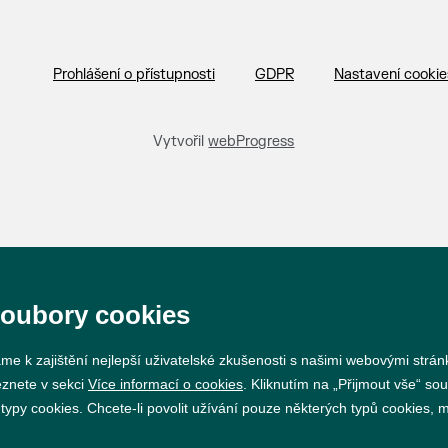
Prohlášení o přístupnosti
GDPR
Nastavení cookie
Vytvořil
webProgress
soubory cookies
me k zajištění nejlepší uživatelské zkušenosti s našimi webovými strá
eznete v sekci
Více informací o cookies
. Kliknutím na „Přijmout vše“ sou
py cookies. Chcete-li povolit užívání pouze některých typů cookies, mů