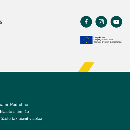
s
nkami. Podrobné
hlasíte s tím, že
žete tak učinit v sekci