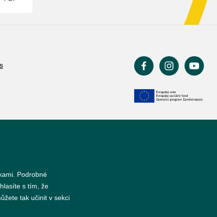
s
nkami. Podrobné
hlasíte s tím, že
žete tak učinit v sekci