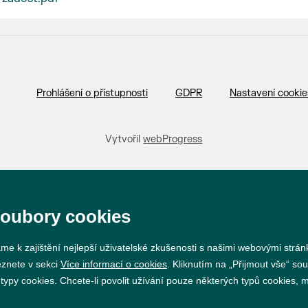
Prohlášení o přístupnosti
GDPR
Nastavení cookie
Vytvořil
webProgress
soubory cookies
me k zajištění nejlepší uživatelské zkušenosti s našimi webovými strá
eznete v sekci
Více informací o cookies
. Kliknutím na „Přijmout vše“ sou
py cookies. Chcete-li povolit užívání pouze některých typů cookies, mů