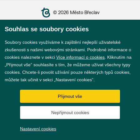
© 2026 Město Břeclav
Souhlas se soubory cookies
Soubory cookies využíváme k zajištění nejlepší uživatelské
zkušenosti s našimi webovými stránkami. Podrobné informace o
Prohlášení o přístupnosti
cookies naleznete v sekci
Více informací o cookies
. Kliknutím na
GDPR
„Přijmout vše“ souhlasíte s tím, že můžeme užívat všechny typy
cookies. Chcete-li povolit užívání pouze některých typů cookies,
Nastavení cookies
můžete tak učinit v sekci „Nastavení cookies“.
Vytvořil
webProgress
Přijmout vše
Nepřijmout cookies
Nastavení cookies