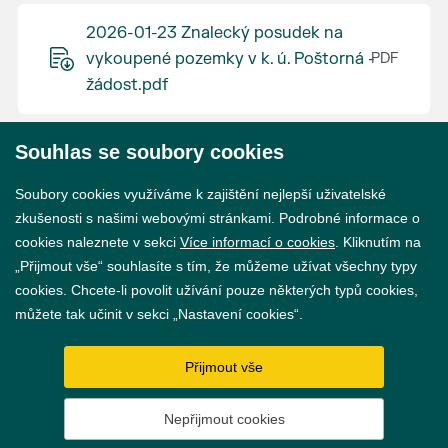
2026-01-23 Znalecký posudek na
vykoupené pozemky v k. ú. Poštorná -
žádost.pdf
Souhlas se soubory cookies
© 2026 Město Břeclav
Soubory cookies využíváme k zajištění nejlepší uživatelské
zkušenosti s našimi webovými stránkami. Podrobné informace o
cookies naleznete v sekci
Více informací o cookies
. Kliknutím na
„Přijmout vše“ souhlasíte s tím, že můžeme užívat všechny typy
cookies. Chcete-li povolit užívání pouze některých typů cookies,
Prohlášení o přístupnosti
můžete tak učinit v sekci „Nastavení cookies“.
GDPR
Přijmout vše
Nastavení cookies
Nepřijmout cookies
Vytvořil
webProgress