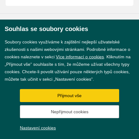
© 2026 Město Břeclav
Souhlas se soubory cookies
Soubory cookies využíváme k zajištění nejlepší uživatelské
zkušenosti s našimi webovými stránkami. Podrobné informace o
cookies naleznete v sekci
Více informací o cookies
. Kliknutím na
„Přijmout vše“ souhlasíte s tím, že můžeme užívat všechny typy
Prohlášení o přístupnosti
cookies. Chcete-li povolit užívání pouze některých typů cookies,
GDPR
můžete tak učinit v sekci „Nastavení cookies“.
Nastavení cookies
Přijmout vše
Vytvořil
webProgress
Nepřijmout cookies
Nastavení cookies