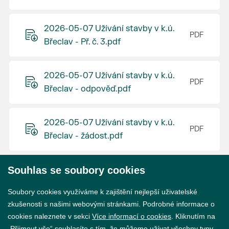
2026-05-07 Užívání stavby v k.ú.
Břeclav - Př. č. 3.pdf
2026-05-07 Užívání stavby v k.ú.
Břeclav - odpověď.pdf
2026-05-07 Užívání stavby v k.ú.
Břeclav - žádost.pdf
Souhlas se soubory cookies
© 2026 Město Břeclav
Soubory cookies využíváme k zajištění nejlepší uživatelské
zkušenosti s našimi webovými stránkami. Podrobné informace o
cookies naleznete v sekci
Více informací o cookies
. Kliknutím na
„Přijmout vše“ souhlasíte s tím, že můžeme užívat všechny typy