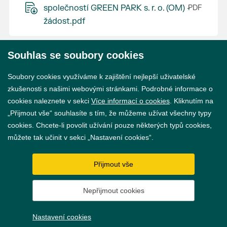
společností GREEN PARK s. r. o. (OM) -
žádost.pdf
Souhlas se soubory cookies
© 2026 Město Břeclav
Soubory cookies využíváme k zajištění nejlepší uživatelské
zkušenosti s našimi webovými stránkami. Podrobné informace o
cookies naleznete v sekci
Více informací o cookies
. Kliknutím na
„Přijmout vše“ souhlasíte s tím, že můžeme užívat všechny typy
cookies. Chcete-li povolit užívání pouze některých typů cookies,
Prohlášení o přístupnosti
můžete tak učinit v sekci „Nastavení cookies“.
GDPR
Přijmout vše
Nastavení cookies
Nepřijmout cookies
Vytvořil
webProgress
Nastavení cookies