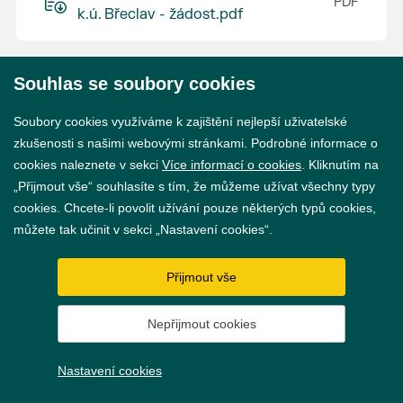
k.ú. Břeclav - žádost.pdf
Souhlas se soubory cookies
© 2026 Město Břeclav
Soubory cookies využíváme k zajištění nejlepší uživatelské
zkušenosti s našimi webovými stránkami. Podrobné informace o
cookies naleznete v sekci
Více informací o cookies
. Kliknutím na
„Přijmout vše“ souhlasíte s tím, že můžeme užívat všechny typy
cookies. Chcete-li povolit užívání pouze některých typů cookies,
Prohlášení o přístupnosti
můžete tak učinit v sekci „Nastavení cookies“.
GDPR
Přijmout vše
Nastavení cookies
Nepřijmout cookies
Vytvořil
webProgress
Nastavení cookies