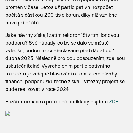
proměn v čase. Letos už participativní rozpočet
počítá s částkou 200 tisíc korun, díky níž vznikne
nové psí hřiště.
Jaké návrhy získají zatím rekordní čtvrtmilionovou
podporu? Své nápady, co by se dalo ve městě
vylepšit, budou moci Břeclavané předkládat od 1.
dubna 2023. Následně projdou posouzením, zda jsou
uskutečnitelné. Vyvrcholením participativního
rozpočtu je veřejné hlasování o tom, které návrhy
finanční podporu skutečně získají. Vítězný projekt se
bude realizovat v roce 2024.
Bližší informace a potřebné podklady najdete
ZDE