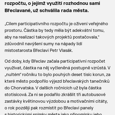
rozpočtu, o jejímž využití rozhodnou sami
Břeclavané, už schválila rada města.
„Cílem participativního rozpočtu je oživení veřejného
prostoru. Částka by tedy měla být adekvátní tomu,
aby na realizaci takových projektů postačovala,“
zdůvodnil navýšení sumy na nápady lidí
místostarosta Břeclavi Petr Vlasák.
Od doby, kdy Břeclav začala participativní rozpočet
využívat, částka na něj vyčleněná postupně vzrůstá. V
„nultém“ ročníku to bylo pouhých deset tisíc korun, za
které město podpořilo výjezd břeclavských tanečníků
do Chorvatska. V dalších ročnících už byla částka
stotisícová. Za ni se podařilo zkrášlit tři autobusové
zastávky květinovou výzdobou a motivačními citáty,
o rok později pak rozmístit po Břeclavi panely
s historickými snímky města jako připomínku jeho