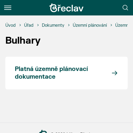
Menu
Úvod
Úřad
Dokumenty
Územní plánování
Územní p
Bulhary
Platná územně plánovací
dokumentace