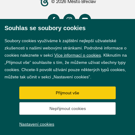
© 2026 Město Břeclav
Souhlas se soubory cookies
Prohlášení o přístupnosti
Soubory cookies využíváme k zajištění nejlepší uživatelské
zkušenosti s našimi webovými stránkami. Podrobné informace o
GDPR
cookies naleznete v sekci
Více informací o cookies
. Kliknutím na
„Přijmout vše“ souhlasíte s tím, že můžeme užívat všechny typy
Nastavení cookies
cookies. Chcete-li povolit užívání pouze některých typů cookies,
můžete tak učinit v sekci „Nastavení cookies“.
Vytvořil
webProgress
Přijmout vše
Nepřijmout cookies
Nastavení cookies