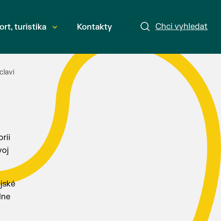
Chci vyhledat
ort, turistika
Kontakty
clavi
rii
voj
jské
dne
.