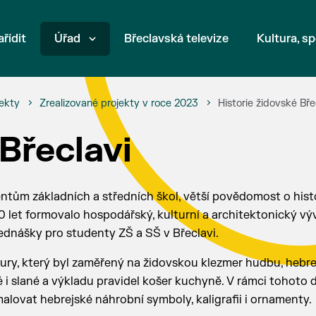
ařídit
Úřad
Břeclavská televize
Kultura, sp
ekty
Zrealizované projekty v roce 2023
Historie židovské Bře
Břeclavi
dentům základních a středních škol, větší povědomost o histo
 let formovalo hospodářský, kulturní a architektonický vý
řednášky pro studenty ZŠ a SŠ v Břeclavi.
ury, který byl zaměřený na židovskou klezmer hudbu, hebre
i slané a výkladu pravidel košer kuchyně. V rámci tohoto 
malovat hebrejské náhrobní symboly, kaligrafii i ornamenty