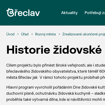
Aktuality
Potřebuji z
Úvod
Úřad
Rozvoj města
Zrealizované ukončené proj
Historie židovské 
Cílem projektu bylo přinést široké veřejnosti, ale i stu
břeclavského židovského obyvatelstva, které téměř 600
města Břeclav jak V rámci tohoto projektu probíhali p
Hlavní program vyvrcholil pořádáním Dne židovské kult
duchovní písně, ochutnávku židovská kuchyně – sladké 
proběhla také výtvarná dílna, kde si návštěvníci mohli 