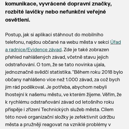
komunikace, vyvrácené dopravní značky,
rozbité lavičky nebo nefunkční veřejné
osvětlení.
Postup, jak si aplikaci stáhnout do mobilního
telefonu, najdou občané na webu města v sekci
Úřad
a radnice/Evidence závad
. Zde je také zobrazen
přehled nahlášených závad, včetně stavu jejich
odstraňování. O tom, že se tato novinka ujala,
jednoznačně svědčí statistika. "Během roku 2018 bylo
občany nahlášeno více než 1.000 závad, za což bych
jim rád poděkoval. Je potřeba, abychom nebyli
lhostejní k našemu městu, ve kterém žijeme. Věřím, že
k rychlému odstraňování závad od letošního roku
přispěje i zřízení Technických služeb města. Cílem
této nové organizační složky je zefektivnit údržbu
města a pružněji reagovat na vzniklé problémy v