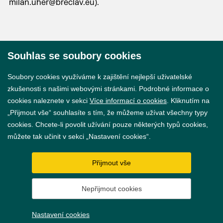
milan.uher@breclav.eu
).
Souhlas se soubory cookies
© 2026 Město Břeclav
Soubory cookies využíváme k zajištění nejlepší uživatelské
zkušenosti s našimi webovými stránkami. Podrobné informace o
cookies naleznete v sekci
Více informací o cookies
. Kliknutím na
„Přijmout vše“ souhlasíte s tím, že můžeme užívat všechny typy
cookies. Chcete-li povolit užívání pouze některých typů cookies,
Prohlášení o přístupnosti
můžete tak učinit v sekci „Nastavení cookies“.
GDPR
Přijmout vše
Nastavení cookies
Nepřijmout cookies
Vytvořil
webProgress
Nastavení cookies