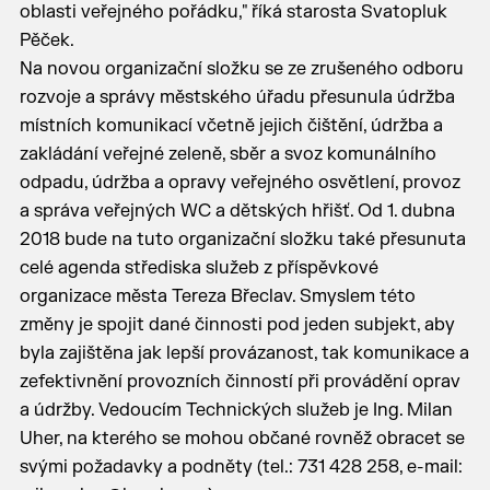
oblasti veřejného pořádku," říká starosta Svatopluk
Pěček.
Na novou organizační složku se ze zrušeného odboru
rozvoje a správy městského úřadu přesunula údržba
místních komunikací včetně jejich čištění, údržba a
zakládání veřejné zeleně, sběr a svoz komunálního
odpadu, údržba a opravy veřejného osvětlení, provoz
a správa veřejných WC a dětských hřišť. Od 1. dubna
2018 bude na tuto organizační složku také přesunuta
celé agenda střediska služeb z příspěvkové
organizace města Tereza Břeclav. Smyslem této
změny je spojit dané činnosti pod jeden subjekt, aby
byla zajištěna jak lepší provázanost, tak komunikace a
zefektivnění provozních činností při provádění oprav
a údržby. Vedoucím Technických služeb je Ing. Milan
Uher, na kterého se mohou občané rovněž obracet se
svými požadavky a podněty (tel.: 731 428 258, e-mail: