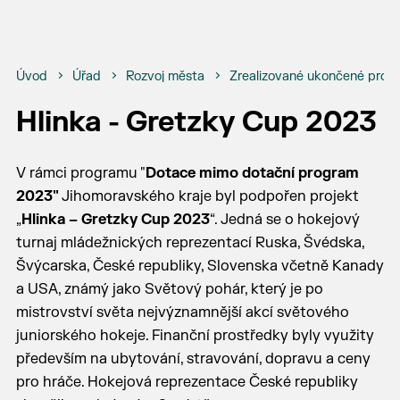
Úvod
Úřad
Rozvoj města
Zrealizované ukončené proje
Hlinka - Gretzky Cup 2023
V rámci programu "
Dotace mimo dotační program
2023"
Jihomoravského kraje byl podpořen projekt
„
Hlinka – Gretzky Cup 2023
“. Jedná se o hokejový
turnaj mládežnických reprezentací Ruska, Švédska,
Švýcarska, České republiky, Slovenska včetně Kanady
a USA, známý jako Světový pohár, který je po
mistrovství světa nejvýznamnější akcí světového
juniorského hokeje. Finanční prostředky byly využity
především na ubytování, stravování, dopravu a ceny
pro hráče. Hokejová reprezentace České republiky