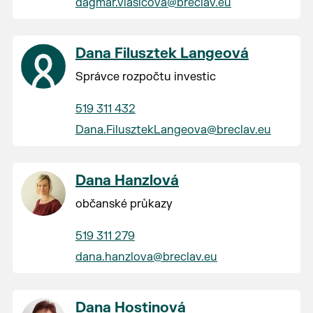
dagmar.vlasicova@breclav.eu
Dana Filusztek Langeová
Správce rozpočtu investic
519 311 432
Dana.FilusztekLangeova@breclav.eu
Dana Hanzlová
občanské průkazy
519 311 279
dana.hanzlova@breclav.eu
Dana Hostinová