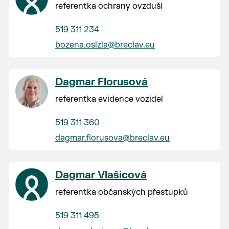
referentka ochrany ovzduší
519 311 234
bozena.oslzla@breclav.eu
Dagmar Florusová
referentka evidence vozidel
519 311 360
dagmar.florusova@breclav.eu
Dagmar Vlašicová
referentka občanských přestupků
519 311 495