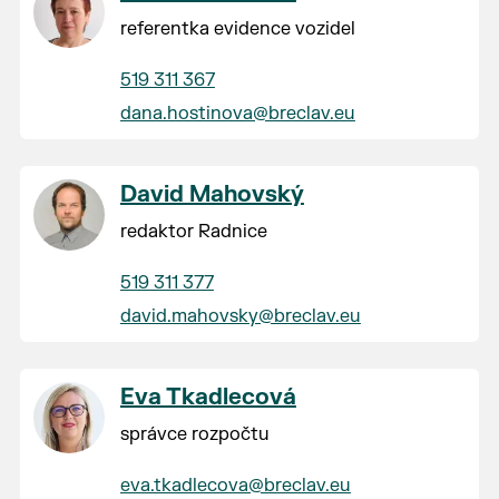
referentka evidence vozidel
519 311 367
dana.hostinova@breclav.eu
David Mahovský
redaktor Radnice
519 311 377
david.mahovsky@breclav.eu
Eva Tkadlecová
správce rozpočtu
eva.tkadlecova@breclav.eu