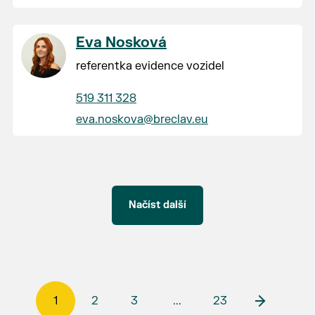
Eva Nosková
referentka evidence vozidel
519 311 328
eva.noskova@breclav.eu
Načíst další
1
2
3
...
23