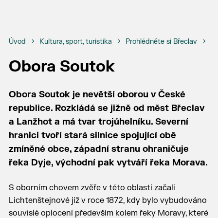
Úvod
Kultura, sport, turistika
Prohlédněte si Břeclav
Bř
Obora Soutok
Obora Soutok je nevětší oborou v České
republice. Rozkládá se jižně od měst Břeclav
a Lanžhot a má tvar trojúhelníku. Severní
hranici tvoří stará silnice spojující obě
zmíněné obce, západní stranu ohraničuje
řeka Dyje, východní pak vytváří řeka Morava.
S oborním chovem zvěře v této oblasti začali
Lichtenštejnové již v roce 1872, kdy bylo vybudováno
souvislé oplocení především kolem řeky Moravy, které