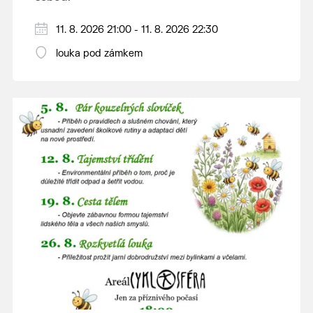
V případě nepřízně počasí se promítání ruší.
11. 8. 2026 21:00 - 11. 8. 2026 22:30
Kino otevřeno hodinu před promítáním,
louka pod zámkem
hrajeme po setmění.
Vstupné 150 Kč.