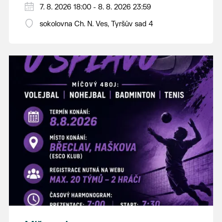
PÁTEK 7. srpna
7. 8. 2026 18:00 - 8. 8. 2026 23:59
18:00 - ruční stavění máje
sokolovna Ch. N. Ves, Tyršův sad 4
SOBOTA 8. srpna
14:00 - krojový průvod pro stárky od
hostince “U Buvola”
16:00 - odpolední zábava na sokolovně
21:00 - večerní zábava
K tanci a poslechu bude hrát DH
Lanžhotčané.
Těšíme se na Vás!