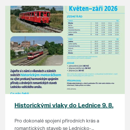
našli poklady za pár korun?
Prodejce prosíme tradičně o příchod 30
minut před začátkem, aby si vše na
prodejních místech stihli přichystat. Pokud
plánujete přijít a chcete rezervovat prodejní
místo, potvrďte prosím účast přes email
petr.vlasak@breclav.eu nebo zde v události,
ať víme, s kolika lidmi máme počítat. Počet
prodejních míst je omezen.
Těšíme se jako vždy!
Historickými vlaky do Lednice 9. 8.
Pro dokonalé spojení přírodních krás a
romantických staveb se Lednicko-