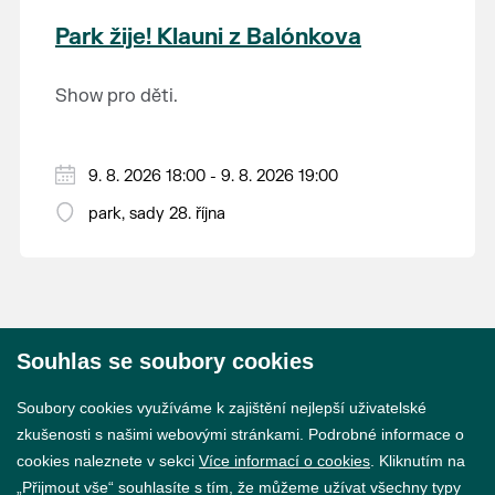
krajina na světě, která je zapsána na Seznam
Park žije! Klauni z Balónkova
světového přírodního a kulturního dědictví
UNESCO.
Show pro děti.
9. 8. 2026 18:00 - 9. 8. 2026 19:00
park, sady 28. října
Souhlas se soubory cookies
© 2026 Město Břeclav
Soubory cookies využíváme k zajištění nejlepší uživatelské
zkušenosti s našimi webovými stránkami. Podrobné informace o
cookies naleznete v sekci
Více informací o cookies
. Kliknutím na
„Přijmout vše“ souhlasíte s tím, že můžeme užívat všechny typy