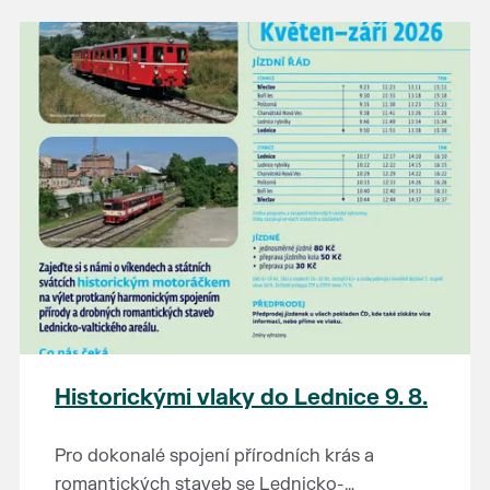
našli poklady za pár korun?
Prodejce prosíme tradičně o příchod 30
minut před začátkem, aby si vše na
prodejních místech stihli přichystat. Pokud
plánujete přijít a chcete rezervovat prodejní
místo, potvrďte prosím účast přes email
petr.vlasak@breclav.eu nebo zde v události,
ať víme, s kolika lidmi máme počítat. Počet
prodejních míst je omezen.
Těšíme se jako vždy!
Historickými vlaky do Lednice 9. 8.
Pro dokonalé spojení přírodních krás a
romantických staveb se Lednicko-