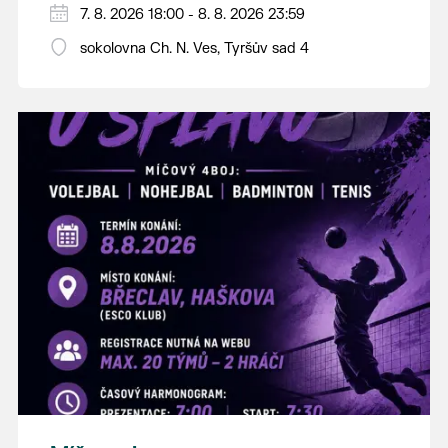
PÁTEK 7. srpna
7. 8. 2026 18:00 - 8. 8. 2026 23:59
18:00 - ruční stavění máje
sokolovna Ch. N. Ves, Tyršův sad 4
SOBOTA 8. srpna
14:00 - krojový průvod pro stárky od
hostince “U Buvola”
16:00 - odpolední zábava na sokolovně
21:00 - večerní zábava
K tanci a poslechu bude hrát DH
Lanžhotčané.
Těšíme se na Vás!