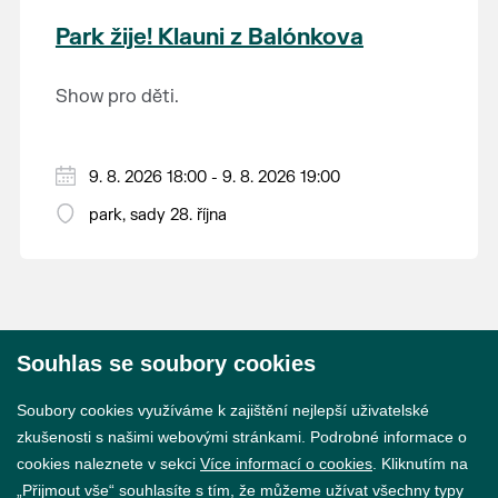
krajina na světě, která je zapsána na Seznam
Park žije! Klauni z Balónkova
světového přírodního a kulturního dědictví
UNESCO.
Show pro děti.
9. 8. 2026 18:00 - 9. 8. 2026 19:00
park, sady 28. října
Souhlas se soubory cookies
© 2026 Město Břeclav
Soubory cookies využíváme k zajištění nejlepší uživatelské
zkušenosti s našimi webovými stránkami. Podrobné informace o
cookies naleznete v sekci
Více informací o cookies
. Kliknutím na
„Přijmout vše“ souhlasíte s tím, že můžeme užívat všechny typy