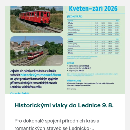
našli poklady za pár korun?
Prodejce prosíme tradičně o příchod 30
minut před začátkem, aby si vše na
prodejních místech stihli přichystat. Pokud
plánujete přijít a chcete rezervovat prodejní
místo, potvrďte prosím účast přes email
petr.vlasak@breclav.eu nebo zde v události,
ať víme, s kolika lidmi máme počítat. Počet
prodejních míst je omezen.
Těšíme se jako vždy!
Historickými vlaky do Lednice 9. 8.
Pro dokonalé spojení přírodních krás a
romantických staveb se Lednicko-