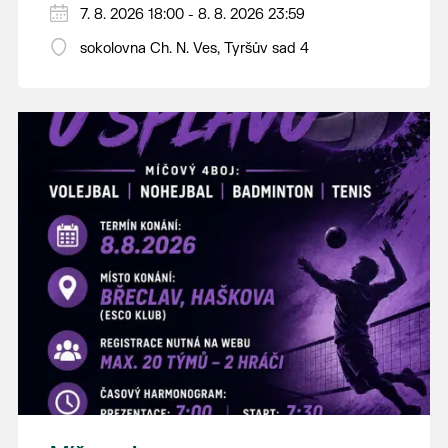
PÁTEK 7. srpna
7. 8. 2026 18:00 - 8. 8. 2026 23:59
18:00 - ruční stavění máje
sokolovna Ch. N. Ves, Tyršův sad 4
SOBOTA 8. srpna
14:00 - krojový průvod pro stárky od
hostince “U Buvola”
16:00 - odpolední zábava na sokolovně
21:00 - večerní zábava
K tanci a poslechu bude hrát DH
Lanžhotčané.
Těšíme se na Vás!