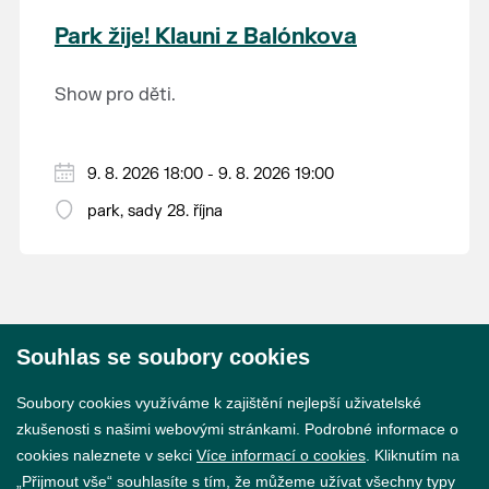
krajina na světě, která je zapsána na Seznam
Park žije! Klauni z Balónkova
světového přírodního a kulturního dědictví
UNESCO.
Show pro děti.
9. 8. 2026 18:00 - 9. 8. 2026 19:00
park, sady 28. října
Souhlas se soubory cookies
© 2026 Město Břeclav
Soubory cookies využíváme k zajištění nejlepší uživatelské
zkušenosti s našimi webovými stránkami. Podrobné informace o
cookies naleznete v sekci
Více informací o cookies
. Kliknutím na
„Přijmout vše“ souhlasíte s tím, že můžeme užívat všechny typy