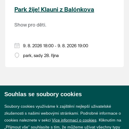
krajina na světě, která je zapsána na Seznam
Park žije! Klauni z Balónkova
světového přírodního a kulturního dědictví
UNESCO.
Show pro děti.
9. 8. 2026 18:00 - 9. 8. 2026 19:00
park, sady 28. října
Souhlas se soubory cookies
© 2026 Město Břeclav
Soubory cookies využíváme k zajištění nejlepší uživatelské
zkušenosti s našimi webovými stránkami. Podrobné informace o
cookies naleznete v sekci
Více informací o cookies
. Kliknutím na
„Přijmout vše“ souhlasíte s tím, že můžeme užívat všechny typy