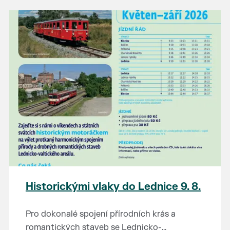
našli poklady za pár korun?
Prodejce prosíme tradičně o příchod 30
minut před začátkem, aby si vše na
prodejních místech stihli přichystat. Pokud
plánujete přijít a chcete rezervovat prodejní
místo, potvrďte prosím účast přes email
petr.vlasak@breclav.eu nebo zde v události,
ať víme, s kolika lidmi máme počítat. Počet
prodejních míst je omezen.
Těšíme se jako vždy!
Historickými vlaky do Lednice 9. 8.
Pro dokonalé spojení přírodních krás a
romantických staveb se Lednicko-