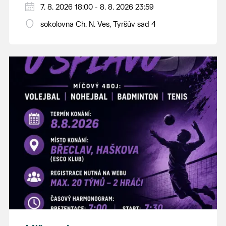
PÁTEK 7. srpna
7. 8. 2026 18:00 - 8. 8. 2026 23:59
18:00 - ruční stavění máje
sokolovna Ch. N. Ves, Tyršův sad 4
SOBOTA 8. srpna
14:00 - krojový průvod pro stárky od
hostince “U Buvola”
16:00 - odpolední zábava na sokolovně
21:00 - večerní zábava
K tanci a poslechu bude hrát DH
Lanžhotčané.
Těšíme se na Vás!