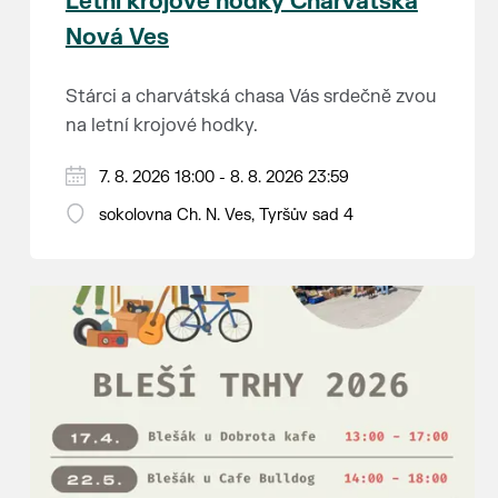
Letní krojové hodky Charvátská
Nová Ves
Stárci a charvátská chasa Vás srdečně zvou
na letní krojové hodky.
PÁTEK 7. srpna
7. 8. 2026 18:00 - 8. 8. 2026 23:59
18:00 - ruční stavění máje
sokolovna Ch. N. Ves, Tyršův sad 4
SOBOTA 8. srpna
14:00 - krojový průvod pro stárky od
hostince “U Buvola”
16:00 - odpolední zábava na sokolovně
21:00 - večerní zábava
K tanci a poslechu bude hrát DH
Lanžhotčané.
Těšíme se na Vás!