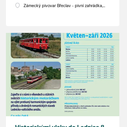
Zámecký pivovar Břeclav - pivní zahrádka,
Pod Zámkem 625/8