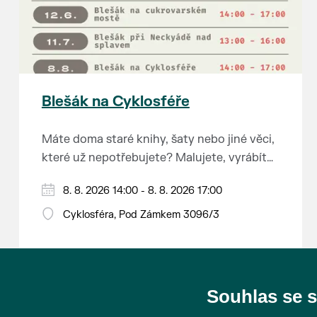
Blešák na Cyklosféře
Máte doma staré knihy, šaty nebo jiné věci,
které už nepotřebujete? Malujete, vyrábíte
šperky, náušnice nebo cokoliv jiného?
8. 8. 2026 14:00 - 8. 8. 2026 17:00
Chcete se zbavit staré sbírky, která
zbytečně leží na půdě? Překáží vám ve
Cyklosféra, Pod Zámkem 3096/3
skříni staré / nevhodné / svatební dary?
Anebo byste rádi našli poklady za pár
korun?
Souhlas se 
Prodejce prosíme tradičně o příchod 30