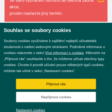
Ve Vámi vybraném termínu se nekoná žádná
akce,
prosím nastavte jiný termín.
Souhlas se soubory cookies
© 2026 Město Břeclav
Soubory cookies využíváme k zajištění nejlepší uživatelské
zkušenosti s našimi webovými stránkami. Podrobné informace o
cookies naleznete v sekci
Více informací o cookies
. Kliknutím na
„Přijmout vše“ souhlasíte s tím, že můžeme užívat všechny typy
cookies. Chcete-li povolit užívání pouze některých typů cookies,
Prohlášení o přístupnosti
můžete tak učinit v sekci „Nastavení cookies“.
GDPR
Přijmout vše
Nastavení cookies
Nepřijmout cookies
Vytvořil
webProgress
Nastavení cookies