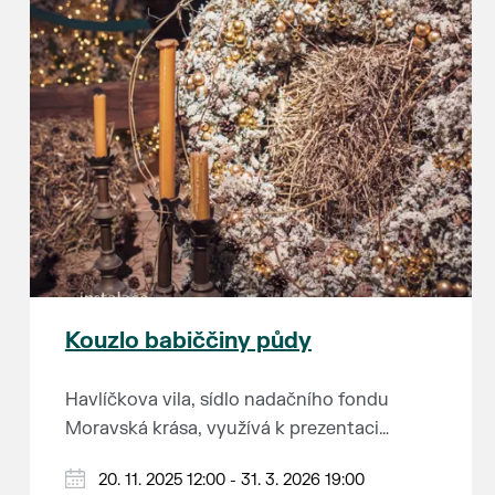
Kouzlo babiččiny půdy
Havlíčkova vila, sídlo nadačního fondu
Moravská krása, využívá k prezentaci
kulturního dědictví jihomoravského regionu
A když říkáme „na půdu vily,“ myslíme tím
20. 11. 2025 12:00 - 31. 3. 2026 19:00
opravdu každé volné místo. Nevěříte?