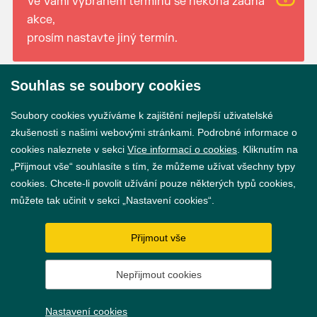
Ve Vámi vybraném termínu se nekoná žádná
akce,
prosím nastavte jiný termín.
Souhlas se soubory cookies
© 2026 Město Břeclav
Soubory cookies využíváme k zajištění nejlepší uživatelské
zkušenosti s našimi webovými stránkami. Podrobné informace o
cookies naleznete v sekci
Více informací o cookies
. Kliknutím na
„Přijmout vše“ souhlasíte s tím, že můžeme užívat všechny typy
cookies. Chcete-li povolit užívání pouze některých typů cookies,
Prohlášení o přístupnosti
můžete tak učinit v sekci „Nastavení cookies“.
GDPR
Přijmout vše
Nastavení cookies
Nepřijmout cookies
Vytvořil
webProgress
Nastavení cookies