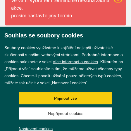
Ve Vámi vybraném termínu se nekoná žádná
akce,
prosím nastavte jiný termín.
Souhlas se soubory cookies
© 2026 Město Břeclav
Soubory cookies využíváme k zajištění nejlepší uživatelské
zkušenosti s našimi webovými stránkami. Podrobné informace o
cookies naleznete v sekci
Více informací o cookies
. Kliknutím na
„Přijmout vše“ souhlasíte s tím, že můžeme užívat všechny typy
cookies. Chcete-li povolit užívání pouze některých typů cookies,
Prohlášení o přístupnosti
můžete tak učinit v sekci „Nastavení cookies“.
GDPR
Přijmout vše
Nastavení cookies
Nepřijmout cookies
Vytvořil
webProgress
Nastavení cookies