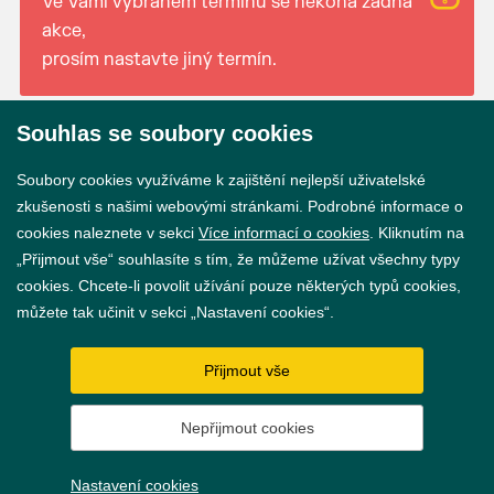
Ve Vámi vybraném termínu se nekoná žádná
akce,
prosím nastavte jiný termín.
Souhlas se soubory cookies
© 2026 Město Břeclav
Soubory cookies využíváme k zajištění nejlepší uživatelské
zkušenosti s našimi webovými stránkami. Podrobné informace o
cookies naleznete v sekci
Více informací o cookies
. Kliknutím na
„Přijmout vše“ souhlasíte s tím, že můžeme užívat všechny typy
cookies. Chcete-li povolit užívání pouze některých typů cookies,
Prohlášení o přístupnosti
můžete tak učinit v sekci „Nastavení cookies“.
GDPR
Přijmout vše
Nastavení cookies
Nepřijmout cookies
Vytvořil
webProgress
Nastavení cookies