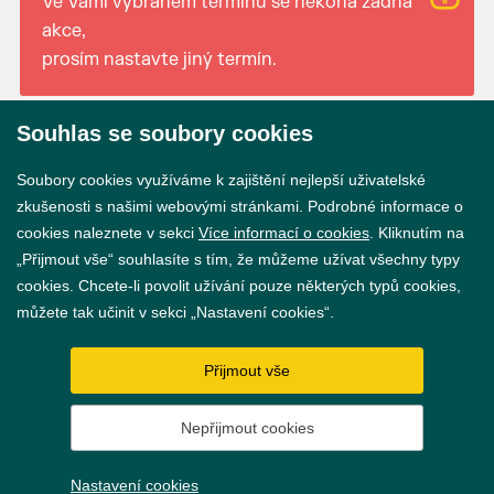
Ve Vámi vybraném termínu se nekoná žádná
akce,
prosím nastavte jiný termín.
Souhlas se soubory cookies
© 2026 Město Břeclav
Soubory cookies využíváme k zajištění nejlepší uživatelské
zkušenosti s našimi webovými stránkami. Podrobné informace o
cookies naleznete v sekci
Více informací o cookies
. Kliknutím na
„Přijmout vše“ souhlasíte s tím, že můžeme užívat všechny typy
cookies. Chcete-li povolit užívání pouze některých typů cookies,
Prohlášení o přístupnosti
můžete tak učinit v sekci „Nastavení cookies“.
GDPR
Přijmout vše
Nastavení cookies
Nepřijmout cookies
Vytvořil
webProgress
Nastavení cookies