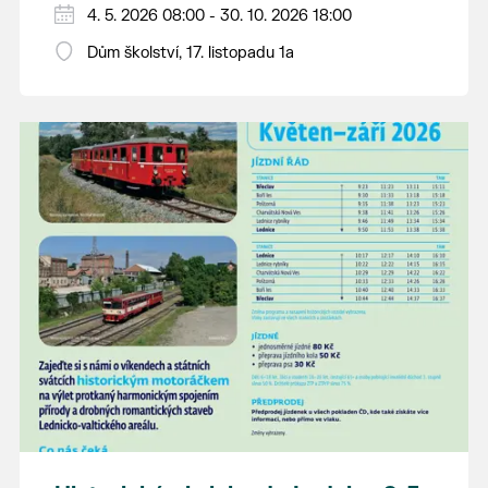
Děkujeme mladým umělcům za jejich úsilí,
4. 5. 2026 08:00 - 30. 10. 2026 18:00
vlastní příběh... o radosti, vidění, objevování
nápaditost, nadšení, rodičům za jejich
světa kolem.
Dům školství, 17. listopadu 1a
podporu.
Přejeme vám, ať vás výtvarná dílka potěší,
inspirují a překvapí svou upřímností.