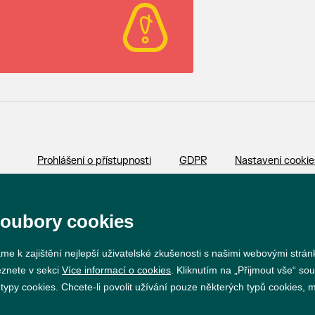
Prohlášení o přístupnosti
GDPR
Nastavení cookie
Vytvořil
webProgress
soubory cookies
me k zajištění nejlepší uživatelské zkušenosti s našimi webovými strá
eznete v sekci
Více informací o cookies
. Kliknutím na „Přijmout vše“ sou
py cookies. Chcete-li povolit užívání pouze některých typů cookies, mů