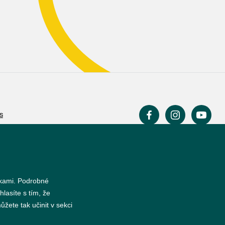
s
nkami. Podrobné
hlasíte s tím, že
žete tak učinit v sekci