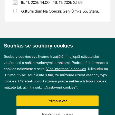
15. 11. 2025 14:00 - 16. 11. 2025 23:59
Kulturní dům Na Obecní, Gen. Šimka 53, Stará
Břeclav
Souhlas se soubory cookies
© 2026 Město Břeclav
Soubory cookies využíváme k zajištění nejlepší uživatelské
zkušenosti s našimi webovými stránkami. Podrobné informace o
cookies naleznete v sekci
Více informací o cookies
. Kliknutím na
„Přijmout vše“ souhlasíte s tím, že můžeme užívat všechny typy
cookies. Chcete-li povolit užívání pouze některých typů cookies,
Prohlášení o přístupnosti
můžete tak učinit v sekci „Nastavení cookies“.
GDPR
Přijmout vše
Nastavení cookies
Nepřijmout cookies