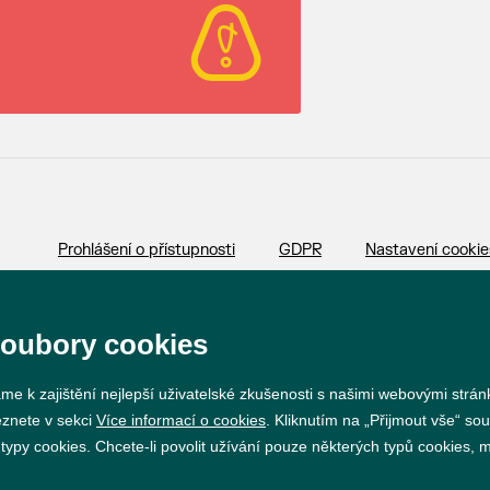
Prohlášení o přístupnosti
GDPR
Nastavení cookie
Vytvořil
webProgress
soubory cookies
me k zajištění nejlepší uživatelské zkušenosti s našimi webovými strá
eznete v sekci
Více informací o cookies
. Kliknutím na „Přijmout vše“ sou
py cookies. Chcete-li povolit užívání pouze některých typů cookies, mů