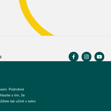
s
nkami. Podrobné
hlasíte s tím, že
žete tak učinit v sekci