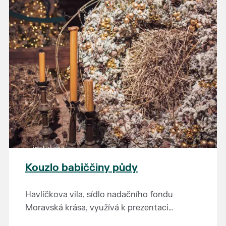
Kouzlo babiččiny půdy
Havlíčkova vila, sídlo nadačního fondu
Moravská krása, využívá k prezentaci
kulturního dědictví jihomoravského regionu