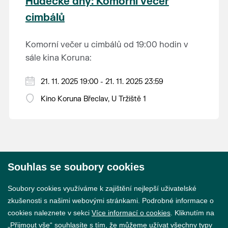
Hudecké dny: Komorní večer
okouzlit i vy. Výstava potrvá do března
cimbálů
příštího roku.
Komorní večer u cimbálů od 19:00 hodin v
sále kina Koruna:
Vstupné: 200 Kč (předprodej
ZDE
nebo na
21. 11. 2025 19:00 - 21. 11. 2025 23:59
pokladně kina ČT-PÁ 17:00 - 20:00 hodin).
Kino Koruna Břeclav, U Tržiště 1
Souhlas se soubory cookies
© 2026 Město Břeclav
Soubory cookies využíváme k zajištění nejlepší uživatelské
zkušenosti s našimi webovými stránkami. Podrobné informace o
cookies naleznete v sekci
Více informací o cookies
. Kliknutím na
„Přijmout vše“ souhlasíte s tím, že můžeme užívat všechny typy