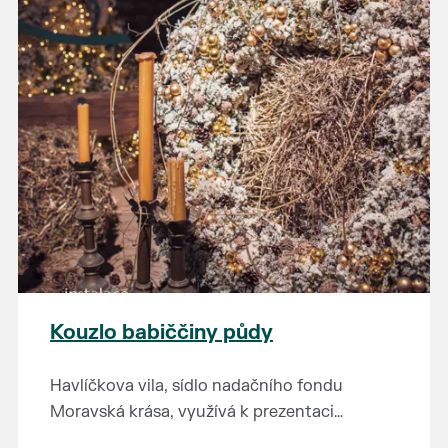
Kouzlo babiččiny půdy
Havlíčkova vila, sídlo nadačního fondu
Moravská krása, využívá k prezentaci
kulturního dědictví jihomoravského regionu