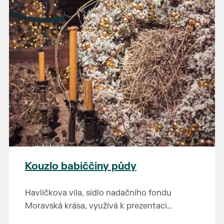
Kouzlo babiččiny půdy
Havlíčkova vila, sídlo nadačního fondu
Moravská krása, využívá k prezentaci
kulturního dědictví jihomoravského regionu