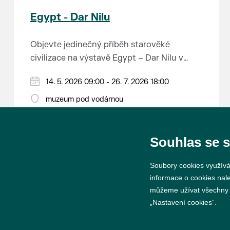
Egypt - Dar Nilu
Objevte jedinečný příběh starověké
civilizace na výstavě Egypt – Dar Nilu v
muzeu pod vodárnou v Břeclavi.
Výstava představuje umění starého Egypta,
14. 5. 2026 09:00 - 26. 7. 2026 18:00
autentickou hrobku se sarkofágem i
muzeum pod vodárnou
interaktivní prvky, které přibližují život na
Přijďte nahlédnout do světa, který formoval
březích Nilu. K vidění budou i exponáty ze
dějiny.
soukromé sbírky Jána Hertlíka, díky čemuž
Souhlas se 
výstava nabízí nevšední a autentický
Výstavu je možné navštívit od 14. 5. do 26.
pohled na tuto fascinující epochu.
Soubory cookies využívá
7. 2026 v muzeu pod vodárnou.
informace o cookies nal
můžeme užívat všechny ty
„Nastavení cookies“.
© 2026 Město Břeclav