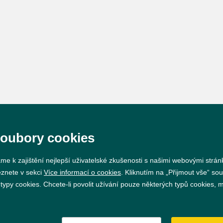
soubory cookies
me k zajištění nejlepší uživatelské zkušenosti s našimi webovými strá
eznete v sekci
Více informací o cookies
. Kliknutím na „Přijmout vše“ sou
py cookies. Chcete-li povolit užívání pouze některých typů cookies, mů
Prohlášení o přístupnosti
GDPR
Nastavení cookie