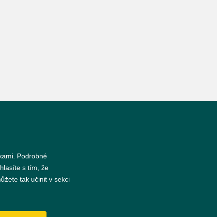
nkami. Podrobné
hlasíte s tím, že
žete tak učinit v sekci
s