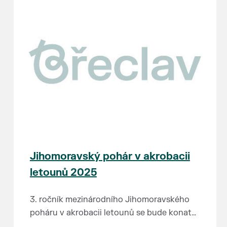
Jihomoravský pohár v akrobacii
letounů 2025
3. ročník mezinárodního Jihomoravského
poháru v akrobacii letounů se bude konat
od 28. do 30.8. na letišti v Břeclavi za