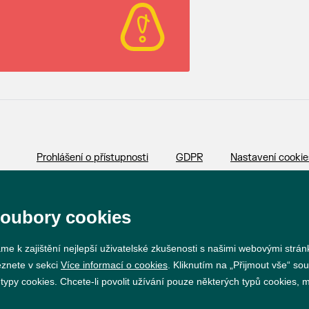
Prohlášení o přístupnosti
GDPR
Nastavení cookie
Vytvořil
webProgress
soubory cookies
me k zajištění nejlepší uživatelské zkušenosti s našimi webovými strá
eznete v sekci
Více informací o cookies
. Kliknutím na „Přijmout vše“ sou
py cookies. Chcete-li povolit užívání pouze některých typů cookies, mů