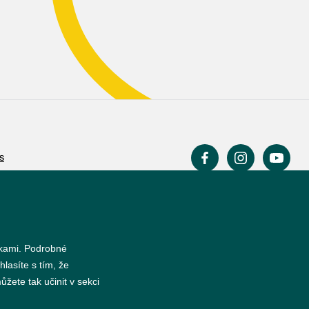
s
nkami. Podrobné
hlasíte s tím, že
žete tak učinit v sekci