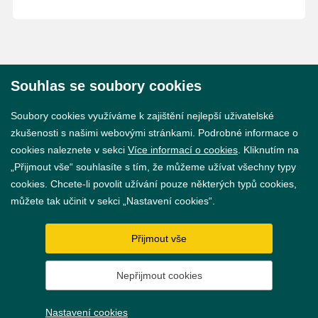
Souhlas se soubory cookies
© 2026 Město Břeclav
Soubory cookies využíváme k zajištění nejlepší uživatelské
zkušenosti s našimi webovými stránkami. Podrobné informace o
cookies naleznete v sekci
Více informací o cookies
. Kliknutím na
„Přijmout vše“ souhlasíte s tím, že můžeme užívat všechny typy
cookies. Chcete-li povolit užívání pouze některých typů cookies,
Prohlášení o přístupnosti
můžete tak učinit v sekci „Nastavení cookies“.
GDPR
Přijmout vše
Nastavení cookies
Nepřijmout cookies
Vytvořil
webProgress
Nastavení cookies