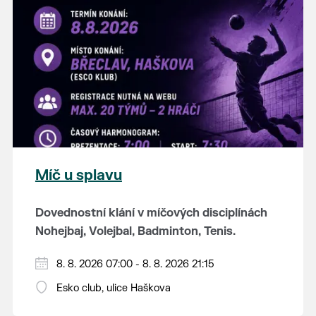
K tanci a poslechu bude hrát DH
Lanžhotčané.
Těšíme se na Vás!
Míč u splavu
Dovednostní klání v míčových disciplínách
Nohejbaj, Volejbal, Badminton, Tenis.
Zúčastnit se může max. 20 dvojčlenných
8. 8. 2026 07:00 - 8. 8. 2026 21:15
týmů - každý tým si zahraje min. 4 západy od
Esko club, ulice Haškova
každého sportu ve skupině.