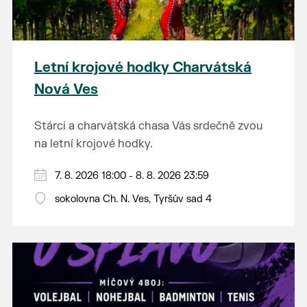
Letní krojové hodky Charvátská
Nová Ves
Stárci a charvátská chasa Vás srdečně zvou
na letní krojové hodky.
PÁTEK 7. srpna
7. 8. 2026 18:00 - 8. 8. 2026 23:59
18:00 - ruční stavění máje
sokolovna Ch. N. Ves, Tyršův sad 4
SOBOTA 8. srpna
14:00 - krojový průvod pro stárky od
hostince “U Buvola”
16:00 - odpolední zábava na sokolovně
21:00 - večerní zábava