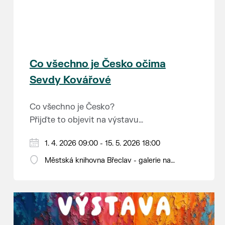
Co všechno je Česko očima
Sevdy Kovářové
Co všechno je Česko?
Přijďte to objevit na výstavu
ilustrátorky bulharského původu
Otevírací doba knihovny: pondělí
1. 4. 2026 09:00 - 15. 5. 2026 18:00
Sevdy Kovářové, která se na naši
až pátek od 9 do 12 a od 13 do 18
zemi dívá s nadhledem, fantazií i
Městská knihovna Břeclav - galerie na
hodin.
jemným humorem. Výstava je
schodech, Národních hrdinů 9
určena dětem i dospělým.
Hravě připomíná, co vše naše
krajina světu i nám samotným
nabízí a co je v ní dobrého.