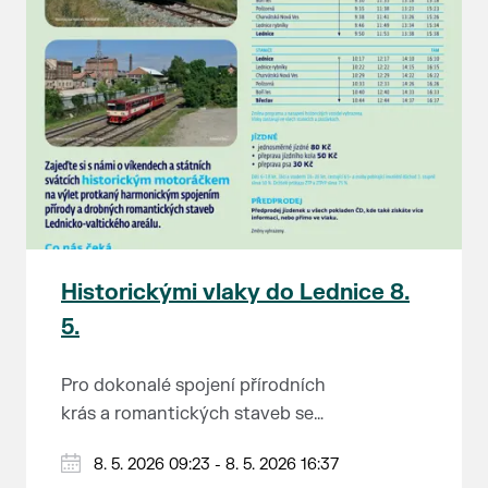
Historickými vlaky do Lednice 8.
5.
Pro dokonalé spojení přírodních
krás a romantických staveb se
Lednicko-valtickému areálu
Od 1. května do 28. září vás o
8. 5. 2026 09:23 - 8. 5. 2026 16:37
přezdívá Zahrada Evropy. Na výlet