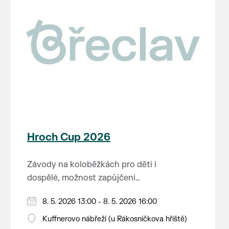
Hroch Cup 2026
Závody na koloběžkách pro děti i
dospělé, možnost zapůjčení
koloběžky.
Registrace na místě 15 minut před
8. 5. 2026 13:00 - 8. 5. 2026 16:00
startem.
Kuffnerovo nábřeží (u Rákosníčkova hřiště)
Startovné zdarma, dobrovolné.