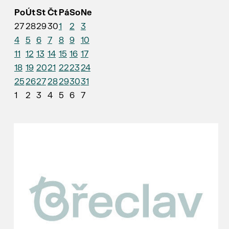
Po
Út
St
Čt
Pá
So
Ne
27
28
29
30
1
2
3
4
5
6
7
8
9
10
11
12
13
14
15
16
17
18
19
20
21
22
23
24
25
26
27
28
29
30
31
1
2
3
4
5
6
7