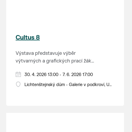
Cultus 8
Výstava představuje výběr
výtvarných a grafických prací žáků
Soukromé střední průmyslové
30. 4. 2026 13:00 - 7. 6. 2026 17:00
školy v Břeclavi.
Lichtenštejnský dům - Galerie v podkroví, U
Tržiště 8