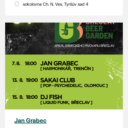
18:00 - ruční stavění máje
sokolovna Ch. N. Ves, Tyršův sad 4
SOBOTA 8. srpna
14:00 - krojový průvod pro stárky od
hostince “U Buvola”
16:00 - odpolední zábava na sokolovně
21:00 - večerní zábava
K tanci a poslechu bude hrát DH
Lanžhotčané.
Těšíme se na Vás!
Jan Grabec