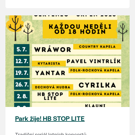
Park žije! HB STOP LITE
Tradiční seriál letních koncertů.