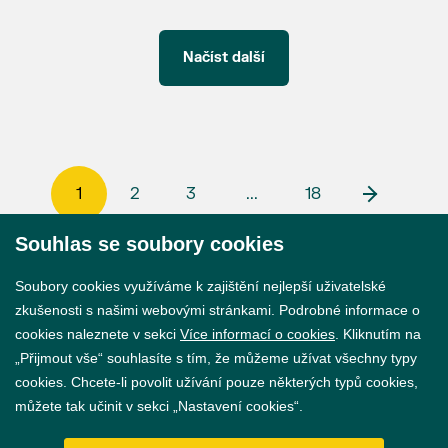
Načíst další
1
2
3
...
18
Souhlas se soubory cookies
© 2026 Město Břeclav
Soubory cookies využíváme k zajištění nejlepší uživatelské
zkušenosti s našimi webovými stránkami. Podrobné informace o
cookies naleznete v sekci
Více informací o cookies
. Kliknutím na
„Přijmout vše“ souhlasíte s tím, že můžeme užívat všechny typy
cookies. Chcete-li povolit užívání pouze některých typů cookies,
Prohlášení o přístupnosti
můžete tak učinit v sekci „Nastavení cookies“.
GDPR