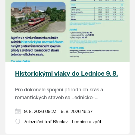
Historickými vlaky do Lednice 9. 8.
Pro dokonalé spojení přírodních krás a
romantických staveb se Lednicko-
valtickému areálu přezdívá Zahrada Evropy.
Od 1. května do 28. září vás o víkendech a
9. 8. 2026 09:23 - 9. 8. 2026 16:37
Na výlet do této malebné krajiny na jihu
svátcích mezi Břeclaví a Lednicí sveze
Moravy se vydejte stylově – historickým
železniční trať Břeclav - Lednice a zpět
historický motoráček z 50. let minulého
motorovým vlakem.
Tento historický motorový vůz odjíždí z