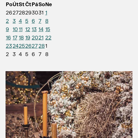
Po
Út
St
Čt
Pá
So
Ne
26
27
28
29
30
31
1
2
3
4
5
6
7
8
9
10
11
12
13
14
15
16
17
18
19
20
21
22
23
24
25
26
27
28
1
2
3
4
5
6
7
8