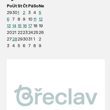
Po
Út
St
Čt
Pá
So
Ne
29
30
1
2
3
4
5
6
7
8
9
10
11
12
13
14
15
16
17
18
19
20
21
22
23
24
25
26
27
28
29
30
31
1
2
3
4
5
6
7
8
9