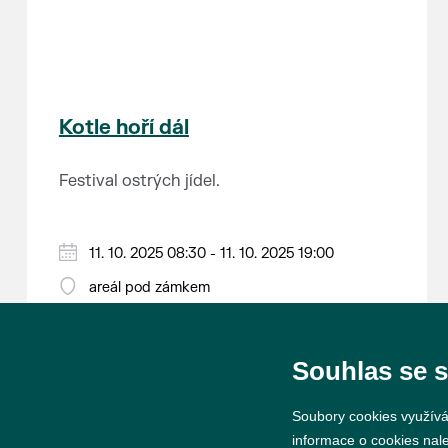
Kotle hoří dál
Festival ostrých jídel.
Zažehnutí kotlů v 8:30 hodin,
začátek prodeje ve 13:00 hodin.
11. 10. 2025 08:30 - 11. 10. 2025 19:00
areál pod zámkem
Info na tel.: 608 116 654
Souhlas se 
Soubory cookies využívá
informace o cookies nal