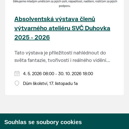
Absolventská výstava členů
výtvarného ateliéru SVČ Duhovka
2025 - 2026
Tato výstava je příležitostí nahlédnout do
světa fantazie, tvořivosti i reálného vidění.
Každý tah štětcem či tužkou vypráví svůj
Děkujeme mladým umělcům za jejich úsilí,
4. 5. 2026 08:00 - 30. 10. 2026 18:00
vlastní příběh... o radosti, vidění, objevování
nápaditost, nadšení, rodičům za jejich
světa kolem.
Dům školství, 17. listopadu 1a
podporu.
Přejeme vám, ať vás výtvarná dílka potěší,
inspirují a překvapí svou upřímností.
Souhlas se soubory cookies