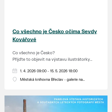
Co všechno je Česko očima Sevdy
Kovářové
Co všechno je Česko?
Přijďte to objevit na výstavu ilustrátorky
bulharského původu Sevdy Kovářové, která
Otevírací doba knihovny: pondělí až pátek od
1. 4. 2026 09:00 - 15. 5. 2026 18:00
se na naši zemi dívá s nadhledem, fantazií i
9 do 12 a od 13 do 18 hodin.
jemným humorem. Výstava je určena dětem i
Městská knihovna Břeclav - galerie na
dospělým.
schodech, Národních hrdinů 9
Hravě připomíná, co vše naše krajina světu i
nám samotným nabízí a co je v ní dobrého.