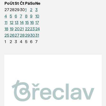
Po
Út
St
Čt
Pá
So
Ne
27
28
29
30
1
2
3
4
5
6
7
8
9
10
11
12
13
14
15
16
17
18
19
20
21
22
23
24
25
26
27
28
29
30
31
1
2
3
4
5
6
7