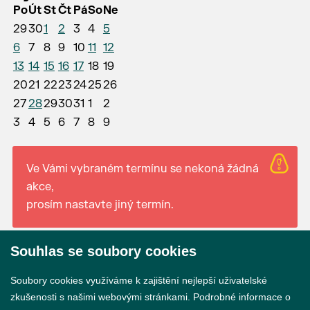
Po
Út
St
Čt
Pá
So
Ne
29
30
1
2
3
4
5
6
7
8
9
10
11
12
13
14
15
16
17
18
19
20
21
22
23
24
25
26
27
28
29
30
31
1
2
3
4
5
6
7
8
9
Ve Vámi vybraném termínu se nekoná žádná
akce,
prosím nastavte jiný termín.
Souhlas se soubory cookies
© 2026 Město Břeclav
Soubory cookies využíváme k zajištění nejlepší uživatelské
zkušenosti s našimi webovými stránkami. Podrobné informace o