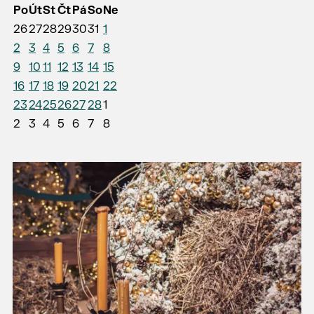
Po
Út
St
Čt
Pá
So
Ne
26
27
28
29
30
31
1
2
3
4
5
6
7
8
9
10
11
12
13
14
15
16
17
18
19
20
21
22
23
24
25
26
27
28
1
2
3
4
5
6
7
8