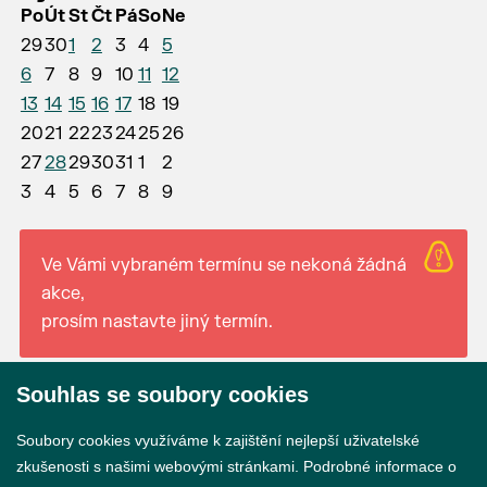
Po
Út
St
Čt
Pá
So
Ne
29
30
1
2
3
4
5
6
7
8
9
10
11
12
13
14
15
16
17
18
19
20
21
22
23
24
25
26
27
28
29
30
31
1
2
3
4
5
6
7
8
9
Ve Vámi vybraném termínu se nekoná žádná
akce,
prosím nastavte jiný termín.
Souhlas se soubory cookies
© 2026 Město Břeclav
Soubory cookies využíváme k zajištění nejlepší uživatelské
zkušenosti s našimi webovými stránkami. Podrobné informace o