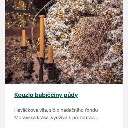
Kouzlo babiččiny půdy
Havlíčkova vila, sídlo nadačního fondu
Moravská krása, využívá k prezentaci
kulturního dědictví jihomoravského regionu