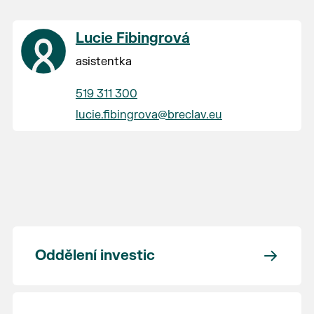
Lucie Fibingrová
asistentka
519 311 300
lucie.fibingrova@breclav.eu
Oddělení investic